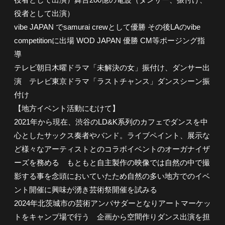
役者として出演）
vibe JAPAN でsamurai crewとして優勝 その後LAのvibe
competitionに出場 WOD JAPAN 優勝 CM等ポージング指
導
テレビ朝日木曜ドラマ「未解決の女」振付け、ダンサー出
演 テレビ東京ドラマ「ラストチャンス」ダンスシーン振
付け
【地方イベント活動にむけて】
2021年から現在、渋谷のLD&K系列のカフェでダンスを中
心としたサックス奏者やバンド。ライブペイント、展示な
ど様々なアーティストとのコラボイベントのオーガナイザ
ーズを務める もともと自主製作の映像では自然の中で撮
影する事を念頭においていたため自然の多い地方でのイベ
ント開催に興味が湧き芸術祭開催を試みる
2024年北茨城市の芸術アンバサダーとなりアートマーケッ
トをキャンプ場で行う 企画から空間作りダンス出演を担