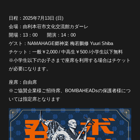
M
D
B
s
A
日程：2025年7月13日 (日)
会場：由利本荘市文化交流館カダーレ
H
開場：13：00 開演：14：00
E
ゲスト：NAMAHAGE郷神楽 梅若鵬修 Yuuri Shiba
A
チケット：一般￥2,000 / 中高生￥500 /小学生以下無料
D
※小学生以下のお子さまで座席を利用する場合はチケット
s
が必要になります。
座席：自由席
※ご協賛企業様ご招待席、BOMBAHEADsの保護者様につ
いては指定席となります