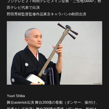
フジテレビ２７時間テレビメイン企画「ご当地SMAP」秋
田テレビ代表で出演
野田秀樹監督監修作品東京キャラバンin秋田出演
Yuuri Shiba
舞台asterisk出演 舞台200億の客船（ダンサー、振付け、
役者として出演）舞台200億の電波（ダンサー、振付け、