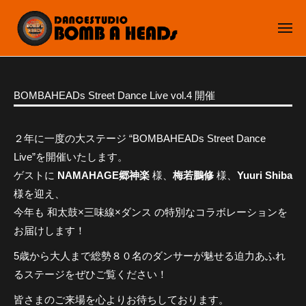
ュ
D
コ
ー
A
ン
メ
N
ニ
テ
C
ュ
D
ン
ー
E
A
ツ
S
2
b
BOMBAHEADs Street Dance Live vol.4 開催
N
へ
T
0
y
C
U
ス
2
B
D
E
キ
２年に一度の大ステージ “BOMBAHEADs Street Dance
5
O
I
S
ッ
Live”を開催いたします。
/
M
O
T
プ
ゲストに
NAMAHAGE郷神楽
様、
梅若鵬修
様、
Yuuri Shiba
0
B
B
U
4
A
様を迎え、
O
/
H
D
今年も 和太鼓×三味線×ダンス の特別なコラボレーションを
M
0
E
I
お届けします！
B
3
A
A
O
5歳から大人まで総勢８０名のダンサーが魅せる迫力あふれ
D
H
B
るステージをぜひご覧ください！
s
E
O
A
皆さまのご来場を心よりお待ちしております。