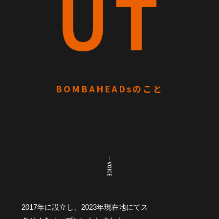
UT
M
D
B
s
A
H
E
A
D
BOMBAHEADsのこと
s
― VOICE
2017年に設立し、2023年現在地にてス