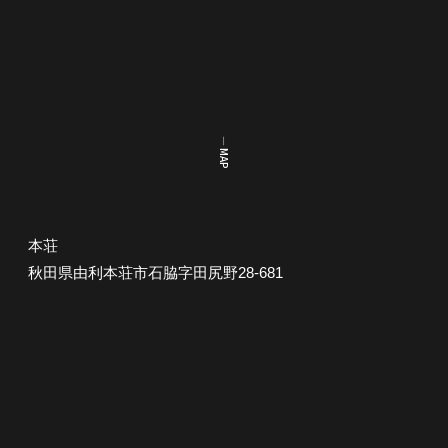
― MAP
本荘
秋田県由利本荘市石脇字田尻野28-681