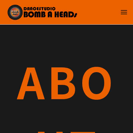
D
コ
A
ン
メ
N
ニ
テ
C
ュ
D
ン
ー
E
2024/10/18
by
A
ツ
S
BOMBAHEADs
N
へ
T
C
U
ABO
ス
D
E
キ
I
S
ッ
O
T
プ
B
U
O
D
M
I
B
A
O
H
B
E
O
A