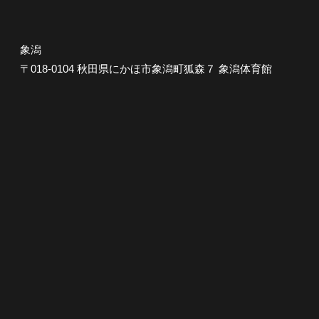
象潟
〒018-0104 秋田県にかほ市象潟町狐森７ 象潟体育館