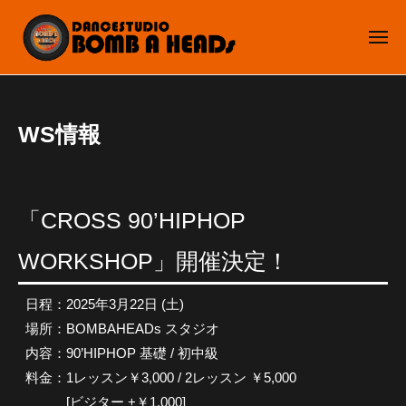
ュ
D
コ
ー
A
ン
メ
N
ニ
テ
C
ュ
D
ン
ー
E
A
ツ
S
2
b
N
WS情報
へ
T
0
y
C
U
ス
2
B
D
E
キ
5
O
I
S
ッ
/
M
「CROSS 90’HIPHOP
O
T
プ
0
B
B
U
2
A
WORKSHOP」開催決定！
O
/
H
D
M
0
E
日程：2025年3月22日 (土)
I
B
3
A
場所：BOMBAHEADs スタジオ
A
O
D
H
内容：90’HIPHOP 基礎 / 初中級
B
s
E
料金：1レッスン￥3,000 / 2レッスン ￥5,000
O
A
[ビジター +￥1,000]