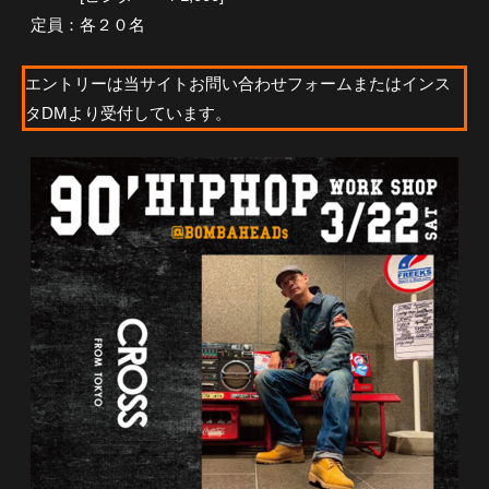
M
D
定員：各２０名
B
s
A
エントリーは当サイトお問い合わせフォームまたはインス
H
タDMより受付しています。
E
A
D
s