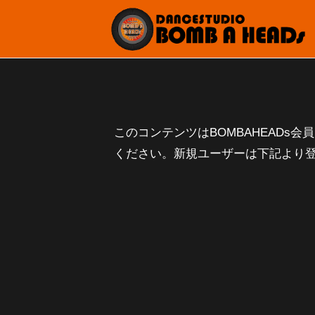
D
コ
A
ン
N
テ
D
C
ン
E
A
ツ
S
2
b
N
へ
T
0
y
C
このコンテンツはBOMBAHEADs
ス
U
2
B
E
ください。新規ユーザーは下記より
キ
D
4
O
S
ッ
I
/
M
プ
1
B
T
O
0
A
B
U
/
H
O
D
1
E
M
I
8
A
B
O
D
A
s