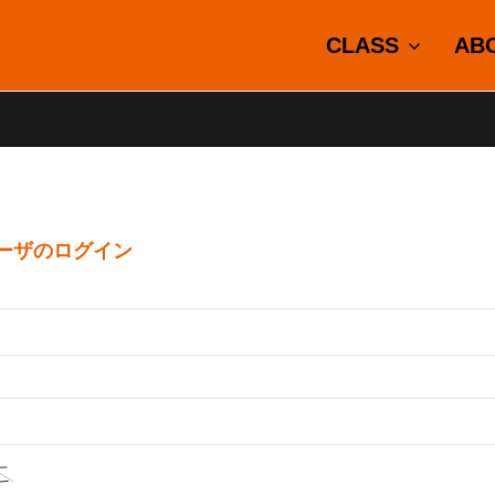
CLASS
AB
s
ーザのログイン
ー名またはメールアドレス
ード